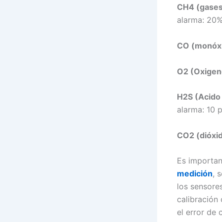
CH4 (gases
alarma: 20
CO (monóxi
O2 (Oxigen
H2S (Acido 
alarma: 10
CO2 (dióxi
Es importan
medición
, 
los sensore
calibración
el error de 