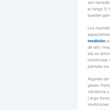
son también
el rango 0-
pueden gene
Los multid
especialmen
medición
pa
de alto ries
día en ento
monitorear 
pantalla lo
Algunas de 
gases: Pant
vibratoria y
Larga durac
mediciones 