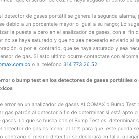
l detector de gases portátil se genera la segunda alarma
se debió a un porcentaje mayor o igual a su rango; Lo suge
izar la puesta a cero en el analizador de gases, con el fin 
or no se haya saturado y que no sea necesario enviarlo al l
bración, o por el contrario, que se haya saturado y sea nec
sensor de gas. Si esto ultimo ocurre contactate con alcoma
omax.com.co
o al telefono
314 773 26 52
rror o bump test en los detectores de gases portátiles o
xicos
e error en un analizador de gases ALCOMAX o Bump Test c
r gas patrón al detector a fin de determinar si está apto o
 gases. Lo que se busca con el Bump Test es determinar si
l detector de gas es menor al 10% para que este pueda se
o contrario el mismo detector se declarará en falla, obliga