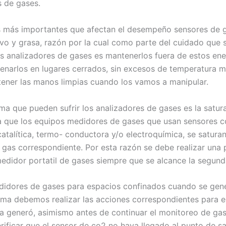
 de gases.
 más importantes que afectan el desempeño sensores de g
olvo y grasa, razón por la cual como parte del cuidado que
os analizadores de gases es mantenerlos fuera de estos en
cenarlos en lugares cerrados, sin excesos de temperatura 
ener las manos limpias cuando los vamos a manipular.
ma que pueden sufrir los analizadores de gases es la satur
a que los equipos medidores de gases que usan sensores c
catalítica, termo- conductora y/o electroquímica, se saturan
l gas correspondiente. Por esta razón se debe realizar una 
medidor portatil de gases siempre que se alcance la segund
didores de gases para espacios confinados cuando se gene
rma debemos realizar las acciones correspondientes para el
la generó, asimismo antes de continuar el monitoreo de gas
ificar que el sensor de co2 no haya llegado al punto de sa