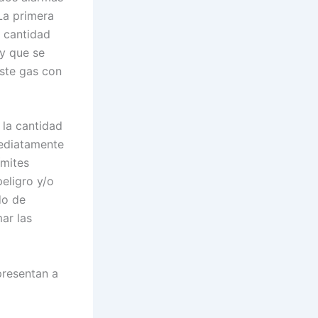
 La primera
a cantidad
 y que se
este gas con
 la cantidad
mediatamente
ímites
peligro y/o
do de
ar las
presentan a