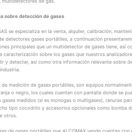
, multidetectores de gas.
ca sobre detección de gases
 se especializa en la venta, alquiler, calibración, manten
de detectores gases portátiles, a continuación presentare
ones principales que un multidetector de gases tiene, así co
 caracterización sobre los gases que nuestros analizador
r y detectar, así como otra información relevante sobre d
industria.
 de medición de gases portátiles, son equipos normalment
aranja o negro, los cuales cuentan con pantalla donde se pu
s gases medidos (si es monogas o multigases), ranuras para
cho tipo cocodrilo y accesorios opcionales como bomba d
e otros.
res de gases portátiles que ALCOMAX vende cuentan con 