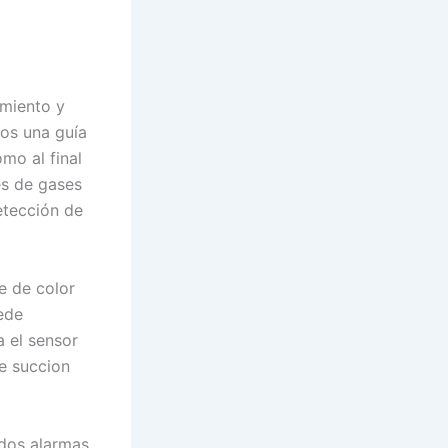
imiento y
mos una guía
mo al final
es de gases
etección de
e de color
ede
 el sensor
e succion
dos alarmas