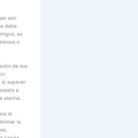
as son:
 se debe
emigos, es
mínimos o
ación de sus
on
 si superan
puesta a
a alarma.
ra la
iminar la
es,
turación.