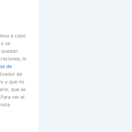
lleva a cabo
 o se
s quedan
raciones, lo
os de
lizador de
do y que no
ario, que se
Para ver el
isita