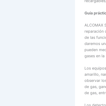
recargables
Guía prácti
ALCOMAX SAS
reparación 
de las funci
daremos una
pueden medi
gases en la 
Los equipos
amarillo, n
observar lo
de gas, gan
de gas, entr
Los detecto