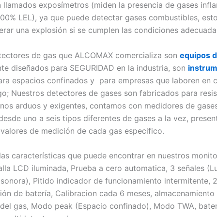
 llamados exposímetros (miden la presencia de gases infl
100% LEL), ya que puede detectar gases combustibles, est
rar una explosión si se cumplen las condiciones adecuada
etectores de gas que ALCOMAX comercializa son
equipos 
te diseñados para SEGURIDAD en la industria, son
instru
ra espacios confinados y para empresas que laboren en 
go; Nuestros detectores de gases son fabricados para resist
rnos arduos y exigentes, contamos con medidores de gase
desde uno a seis tipos diferentes de gases a la vez, prese
s valores de medición de cada gas especifico.
las características que puede encontrar en nuestros monit
alla LCD iluminada, Prueba a cero automatica, 3 señales (L
 sonora), Pitido indicador de funcionamiento intermitente, 
ión de batería, Calibracion cada 6 meses, almacenamiento
del gas, Modo peak (Espacio confinado), Modo TWA, bater