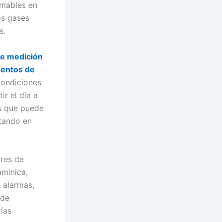
amables en
os gases
s.
de medición
mentos de
condiciones
ir el día a
s que puede
ntando en
ores de
uminica,
2 alarmas,
 de
ías