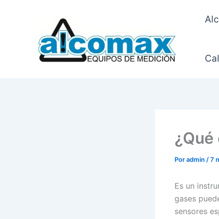
Ir
al
Alc
contenido
Cal
¿Qué 
Por
admin
/
7 
Es un instr
gases pueden
sensores es