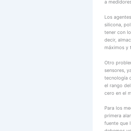
a medidores
Los agentes
silicona, p
tener con l
decir, alma
máximos y t
Otro proble
sensores, y
tecnología 
el rango de
cero en el 
Para los me
primera ala
fuente que 
debemos ver