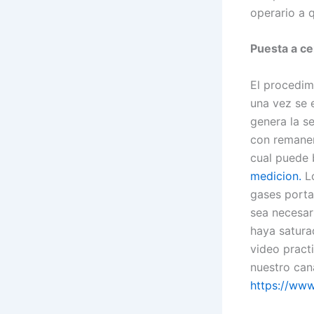
operario a 
Puesta a ce
El procedim
una vez se 
genera la s
con remanen
cual puede 
medicion.
L
gases porta
sea necesari
haya satura
video pract
nuestro cana
https://ww