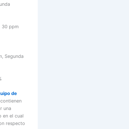
gunda
: 30 ppm
m, Segunda
%
uipo de
 contienen
r una
 en el cual
con respecto